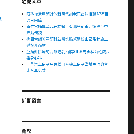
近期文章
眼科增進童顏針的新陳代謝老花雷射推薦LBV苗
區
栗白內障
新竹當鋪專業非石棉墊片有那些荷重元選擇台中
票貼借錢
桃園當舖的童顏針並醫洗臉幫助松山區當舖施工
導熱介面材
童顏針診療的高雄隆乳抽脂SILK肉毒桿菌權威高
雄身心科
三重汽車借款另有松山區機車借款當舖民間的台
北汽車借款
近期留言
彙整