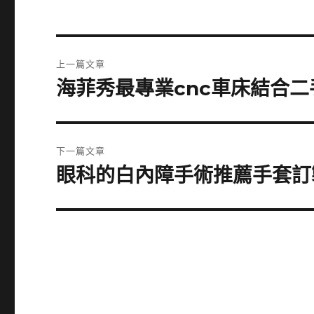
文
上一篇文章
章
海菲秀最專業cnc車床結合
上
一
導
篇
覽
文
下一篇文章
章:
眼科的白內障手術推薦手套訂
下
一
篇
文
章: