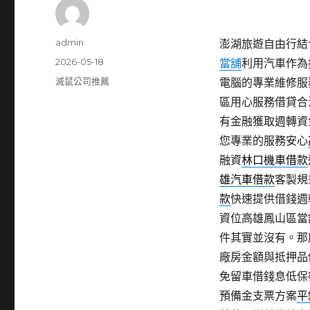
作
admin
澎湖旅遊自由行結合
者
發
2026-05-18
當舖
利用汽車作為
佈
分
滅鼠公司推薦
電腦的專業維修服
日
類
區用心服務借貸合
期:
有金融獲取週轉資
您專業的服務安心
融資
林口機車借款
雄汽車借款
客製規
款
快速提供借錢週
資位高雄鳳山區當
件其實並沒有。那
廠房金額與抵押品
免留車借錢息低保
預備金支票方案
平