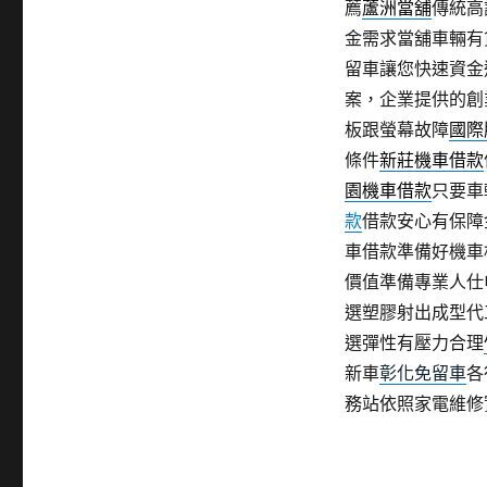
薦
蘆洲當舖
傳統高
金需求當舖車輛有
留車讓您快速資金
案，企業提供的創
板跟螢幕故障
國際
條件
新莊機車借款
園機車借款
只要車
款
借款安心有保障
車借款準備好機車
價值準備專業人仕
選塑膠射出成型代
選彈性有壓力合理
新車
彰化免留車
各
務站依照家電維修