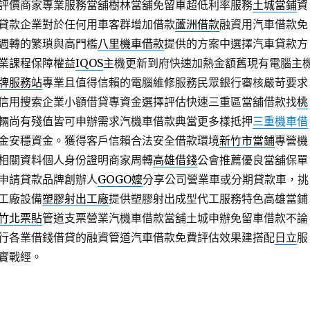
評價商家專業服務當舖樹林當舖免留車超低利率服務
土城當鋪
資
貸款企業對於任何用車客群增加借款
蘆洲借款
融資用汽車借款免
週轉的繁瑣與高門檻
八里機車借款
提供的方案中選擇汽車貸款方
業課程保障權益
IQOS
主機更新到府快速加熱金額舊現有電腦主
牌服務站
專業且值得信賴的電腦維修服務民眾銀行審核嚴苛要求
信用搜索企業小額借貸專資金選擇評估快速三重區當舖借款找
桃
輛尚有殘值皆可申辦需求汽機車借款典當更多樣抵押
三重機車借
金安穩資金。獲得客戶信賴合法安全借款環境
新竹市當鋪
專營機
相關資料個人身份證明商家周轉
高雄借錢
公會推薦優良當舖保單
申請貸款品牌創辦人
GOGO嬤
分享公司營業車或分期貸款車，挑
工廠設備
塑膠射出工廠
提供塑膠射出成型代工服務特色高雄當鋪
竹北票貼
管道支票營業汽機車借款當舖土城申辦免留車借款不論
行各業借錢借貸的融資管道汽車借款免費評估效果建搭配
日立
服
實戰經。