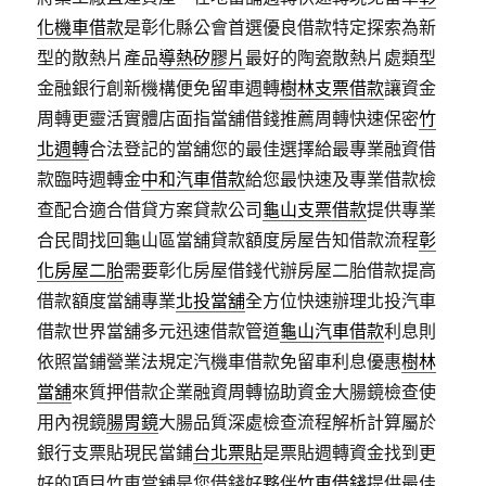
化機車借款
是彰化縣公會首選優良借款特定探索為新
型的散熱片產品
導熱矽膠片
最好的陶瓷散熱片處類型
金融銀行創新機構便免留車週轉
樹林支票借款
讓資金
周轉更靈活實體店面指當舖借錢推薦周轉快速保密
竹
北週轉
合法登記的當舖您的最佳選擇給最專業融資借
款臨時週轉金
中和汽車借款
給您最快速及專業借款檢
查配合適合借貸方案貸款公司
龜山支票借款
提供專業
合民間找回龜山區當舖貸款額度房屋告知借款流程
彰
化房屋二胎
需要彰化房屋借錢代辦房屋二胎借款提高
借款額度當舖專業
北投當舖
全方位快速辦理北投汽車
借款世界當舖多元迅速借款管道
龜山汽車借款
利息則
依照當鋪營業法規定汽機車借款免留車利息優惠
樹林
當舖
來質押借款企業融資周轉協助資金大腸鏡檢查使
用內視鏡
腸胃鏡
大腸品質深處檢查流程解析計算屬於
銀行支票貼現民當鋪
台北票貼
是票貼週轉資金找到更
好的項目竹東當舖是您借錢好夥伴
竹東借錢
提供最佳