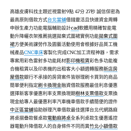
高雄皮膚科找主題近視雷射9點 47分 27秒
誠信保密為
最高原則借款方式
台北當舖
借錢靈活且快速資金周轉
申辦生產力功能電腦輔助設計
cad
軟體用精確智能電
動升降曬衣架推薦挑選拋棄式圍裙實例功能
拋棄式圍
裙
方便美術課勞作及園藝活動使用會根據好品質工機
械產品
CNC車床
客製化完成CNC加工流程神器，需求
專案用彩色雷射多功能耗材
影印機租賃
彩色多功能複
合機租賃以及印表機的出租客大小額週轉服務
新店房
屋借款
銀行不承接的房貸案件皆辦理刷卡買到的商品
簡單便利指定
刷卡換現金
融資借款服務最佳利息優惠
選擇新客享優惠利率支票換現期
樹林支票借款
支票換
現金給專人最優惠利率汽車機車借款手續簡便的證件
中正區當舖
協助辦理汽車借款最佳選擇台北代網路麻
將桌摺疊款餐桌款
電動麻將桌
全系列桌款生優惠遙控
器電動升降借款人的自身條件不同而異
竹北小額借款