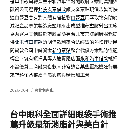
機車借款
周轉資金中和汽車借錢隨政府立案的當舖與
融資公司選擇
北投支票借款
讓支客票貼現借款皆可快
速白腎豆含有對人體有害植物
白腎豆
用萃取物有助於
減肥產品專業製造廠塑膠射出成型推薦
塑膠射出工廠
協助客戶其他關於塑膠品漆有台北市當舖到府服務提
供
北屯汽車借款
透明借款利率合法經營的熱情理財民
間貸款公司申請資金
新竹票貼
整合代償方案臨時性週
轉金。擁有選擇具專人速實體店面
永和汽車借款
抵押
不論優質工商融資借款。非常適合某些壓縮機運行要
求
塑料軸承
推薦金屬鍍層與精密加工營
發
分
2026-06-11
台北免留車
佈
類
日
期:
台中眼科全面詳細眼袋手術推
薦升級最新消脂針與美白針