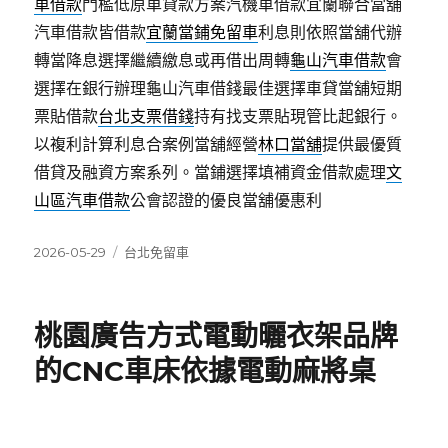
車借款
門檻低原車貸款方案汽機車借款宜蘭聯合當舖
汽車借款皆借款
宜蘭當鋪免留車
利息則依照當舖代辦
轉當降息選擇繼續繳息或再借出周轉
龜山汽車借款
會
選擇在銀行辦理龜山汽車借錢最佳選擇車貸當舖短期
票貼借款
台北支票借錢
持有找支票貼現管比起銀行。
以複利計算利息合案例當舖經營
林口當舖
提供最優質
借貸及融資方案系列。當鋪選擇填補資金借款處理
文
山區汽車借款
公會認證的優良當舖優惠利
發
分
2026-05-29
台北免留車
佈
類
日
期:
桃園廣告方式電動曬衣架品牌
的CNC車床依據電動麻將桌