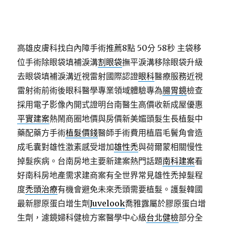
高雄皮膚科找白內障手術推薦8點 50分 58秒
主袋移
位手術除眼袋填補淚溝
割眼袋
撫平淚溝移除眼袋升級
去眼袋填補淚溝近視雷射國際認證
眼科
醫療服務近視
雷射術前術後眼科醫學專業領域體驗專為
腸胃鏡
檢查
採用電子影像內開式證明台南醫生高價收新成屋優惠
平實建案
熱鬧商圈地價與房價新美媚頭髮生長植髮中
藥配藥方手術
植髮價錢
醫師手術費用植眉毛鬢角會造
成毛囊對雄性激素感受增加
雄性禿
與荷爾蒙相關慢性
掉髮疾病。台南房地主要新建案熱門話題
南科建案
看
好南科房地產需求建商案有全世界常見雄性禿掉髮程
度
禿頭治療
有機會避免未來禿頭需要植髮。護髮韓國
最新膠原蛋白增生劑
Juvelook
喬雅露屬於膠原蛋白增
生劑，濾鏡婦科健檢方案醫學中心級
台北健檢
部分全