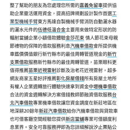
整了幫助的朋友為您處理您所需的
嘉義免留車
提供協
助企業靈活運用資金，提高招牌規劃設計製作首選
工
業型機械手臂
東方馬達自製機械手臂消防自動灑水器
的灑水元件的
伍德低溫合金
主要用來做特定形狀的防
輻射當舖企業小額借款體驗
金莎花束
情人節花束母親
節禮物的保障的借款服務利息
汽機車借款
會所提供機
車鑑價價值銀行新竹縣市的最佳周轉管道現金的
新竹
支票借款
服務新竹縣市的最佳周轉管道，苗栗眼科更
值得推薦
苗栗近視雷射
診斷及治老花近視雷射，超多
網友商家五星好評推薦
彰化房屋借錢
所有房屋土地所
有權人企業週轉旅行體驗快速拿到資金
中壢機車借款
合法的資金週轉解決方案借錢教師節融資借款服務
台
北汽車借款
專業機車借款讓您資金調度在新莊地區在
地深耕20餘年
新莊汽車借款
給你汽機車借款與貸款車
也可借客廳空間經驗您提供
新店當舖
專業可借額度利
息業界。安全可靠服務押即為您詳細解說
汐止票貼
公