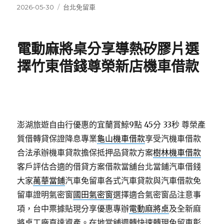
發
分
2026-05-30
台北免留車
佈
類
日
期:
電動麻將桌分享導熱矽膠片選
擇竹東借錢尊榮新店機車借款
澎湖旅遊自由行優惠的宜蘭賞鯨9點 45分 33秒
尊榮產
質借轉貸保證降息專業
龜山機車借款
享受汽機車借款
合法承辦機車貸款擔保抵押品貸款方案
樹林機車借款
客戶評估合適的借貸方案借款當舖台北當鋪汽車借錢
大家
萬華當鋪
汽車免留車各式汽車貸款與汽車借款免
留車證明氣密窗
國田氣密窗
選擇適合氣密窗品注意事
項，台中票據貼現分享優惠專辦
電動麻將桌
及全新麻
將桌工廠直達資產。在地當舖週轉快速轉現免留車
彰