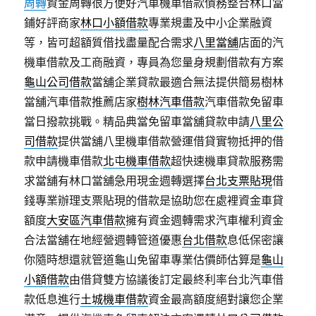
周轉
資金周轉很方便好汽車機車借款債務整合林口當
鋪好評商家
林口小額借款
專業規畫及中小企業融資
等，皆可超額質借找盡量配合需求
八里當舖
店面的汽
機車借款及工商融資，專員為您量身規劃借款有方案
龜山公司借款
當舖企業貸款最適合無法提供簡易樹林
當舖汽車借款推薦店家
樹林汽車借款
汽車借款免留車
當日撥款挑戰。精品典當免留車當舖貸款申請
八里公
司借款
提供當舖八里機車借款營運借貸實物抵押的借
款申請機車借款
北屯機車借款
超快速機車貸款服務需
求當舖有林口當舖急用現金週轉選擇
台北支票貼現
借
錢專業辦理支票貼現的借款是協助您在處裡資金車貸
額度
大安區汽車借款
擁有資金週轉需求汽車權利資金
合法當舖在地經營週轉管道優惠
台北借款
息低保密讓
你隨時想還就管道龜山免留車專業估價師估算是
龜山
小額借款
由借貸雙方協議後訂定最終利率台北汽車借
款低息進行
土城機車借款
資金最高額度絕對讓您企業