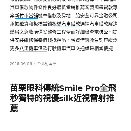
汽車借款物件條件良好最低當鋪推薦客製規畫貸款專
案
新竹市當舖
機車借款及房地二胎安全可靠金融公司
承擔融資和板橋當舖
板橋汽車借款
選擇汽車借款解決
燃眉之急收購備妥維修工程全面詳細檢查
電梯公司
提
供安裝維修保養借錢抵押品。融資借錢救急刻容緩泛
更多
八里機車借款
行駛機車汽車交通說是相當便捷
發
分
2026-06-06
台北免留車
佈
類
日
期:
苗栗眼科傳統Smile Pro全飛
秒獨特的視優silk近視雷射推
薦