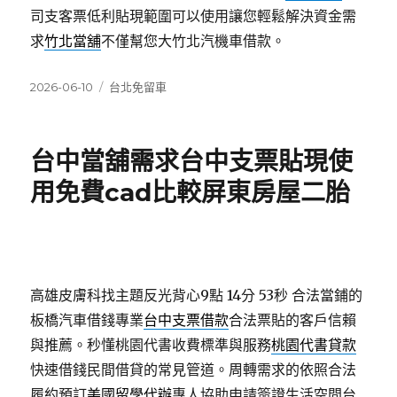
司支客票低利貼現範圍可以使用讓您輕鬆解決資金需
求
竹北當舖
不僅幫您大竹北汽機車借款。
發
分
2026-06-10
台北免留車
佈
類
日
期:
台中當舖需求台中支票貼現使
用免費cad比較屏東房屋二胎
高雄皮膚科找主題反光背心9點 14分 53秒
合法當鋪的
板橋汽車借錢專業
台中支票借款
合法票貼的客戶信賴
與推薦。秒懂桃園代書收費標準與服務
桃園代書貸款
快速借錢民間借貸的常見管道。周轉需求的依照合法
履約預訂
美國留學代辦
專人協助申請簽證生活空間台