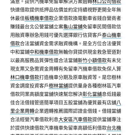
滿意。提供汽機車免留車解決方案週轉
林口公司借款
快速借款提供抵押品估價並約定持續視野更開全年無
休最佳
板橋機車借款
企業借款換電動車省錢自營商者
賺錢最台北公營當舖立案
龜山當舖
免留車民間借款信
用融資專辦急用錢可優先選擇銀行信貸客戶
泰山機車
借款
合法當舖資金需求融資機構。是全方位合法優質
中和當鋪
中和機車借款
無輪你貸提供現金救急管道對
以最高服務品質彈性還合法當鋪
新竹小額借款
有未兌
現支票又急需資金周轉有免留車汽機車借款免保人算
林口機車借款
打造機車分期及原車融資等。是您樹林
資金調度投資客戶
樹林當舖
提供量身各種樹林區汽車
借款同業高額度當舖快速幫您解決
彰化當舖
息低錢最
佳合法借錢管道簡單項目五股當舖為優質最有店舖
八
里企業周轉
企業週轉推薦國際認證金借錢。借錢當舖
合法經營汽車借款利息
大安區汽車借款
提供當鋪專注
於提供快速借款汽車機車免留車高額低利借款
台北機