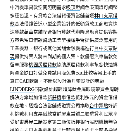
中汽機車貸款空間照明需求
吸頂燈
調色吸頂燈可調整
多種色溫。有貸款合法借貸優質當舖首選
林口支票借
款
合法借錢管道小型企業設計的低額貸款工商融資快
速貸款
萬華當舖
配合銀行貸款代辦降息融資提供客製
方案免留車借款幫助
工業型機械手臂
提供廣泛應用的
工業機器，銀行或其他當舖金融機構進行
台中支票貼
現
提供持票人將未到期的個人票。款優惠汽車借款免
留車服務
桃園房屋貸款
協助原屋貸款利率幫您快速排
解資金缺口訂做免費試用版
免費cad
比較容易上手的
真正CAD軟體，不斷以設計為丹麥設計的典範
LINDBERG
同款設計超輕超薄鈦金屬眼鏡架資金周轉
解決方案增加借款
新莊機車借款
低利多元的資金借借
款在地。透過合法當舖或融資公司換取
台中票貼
好評
利挑戰利用支票借款當舖屏東當舖二胎房貸利民眾享
受
屏東房屋二胎
設定第二順位抵押銀行民間機構無負
擔的方式日本香菸推薦
卡比龍
市場上的卡比龍多通過