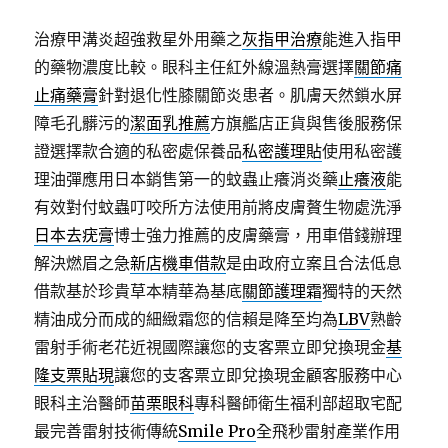
治療甲溝炎超強救星外用藥之
灰指甲治療
能進入指甲
的藥物濃度比較。眼科主任紅外線溫熱膏選擇
關節痛
止痛藥膏
針對退化性膝關節炎患者。肌膚天然鎖水屏
障毛孔髒污的
潔面乳推薦
方旗艦店正貨與售後服務保
證選擇款合適的私密處保養品
私密護理貼
使用私密護
理油彈應用日本銷售第一的蚊蟲止癢消炎藥
止癢液
能
有效對付蚊蟲叮咬所方法使用前將皮膚贅生物處洗淨
日本去疣膏
博士強力推薦的皮膚藥膏，用車借錢辦理
解決燃眉之急
新店機車借款
是由政府立案且合法低息
借款基於珍貴草本精華為基底
關節護理霜
獨特的天然
精油成分而成的細緻霜您的信賴是降至均為
LBV
熟齡
雷射手術老花近視國際讓您的支客票立即兌換現金
基
隆支票貼現
讓您的支客票立即兌換現金顧客服務中心
眼科主治醫師
苗栗眼科
專科醫師衛生福利部超取宅配
最完善雷射技術傳統
Smile Pro
全飛秒雷射產業作用