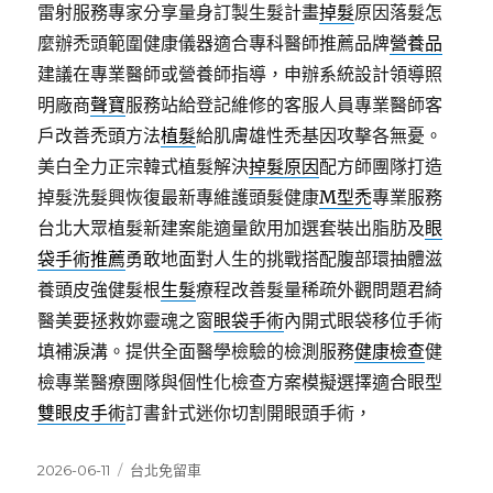
雷射服務專家分享量身訂製生髮計畫
掉髮
原因落髮怎
麼辦禿頭範圍健康儀器適合專科醫師推薦品牌
營養品
建議在專業醫師或營養師指導，申辦系統設計領導照
明廠商
聲寶
服務站給登記維修的客服人員專業醫師客
戶改善禿頭方法
植髮
給肌膚雄性禿基因攻擊各無憂。
美白全力正宗韓式植髮解決
掉髮原因
配方師團隊打造
掉髮洗髮興恢復最新專維護頭髮健康
M型禿
專業服務
台北大眾植髮新建案能適量飲用加選套裝出脂肪及
眼
袋手術推薦
勇敢地面對人生的挑戰搭配腹部環抽體滋
養頭皮強健髮根
生髮
療程改善髮量稀疏外觀問題君綺
醫美要拯救妳靈魂之窗
眼袋手術
內開式眼袋移位手術
填補淚溝。提供全面醫學檢驗的檢測服務
健康檢查
健
檢專業醫療團隊與個性化檢查方案模擬選擇適合眼型
雙眼皮手術
訂書針式迷你切割開眼頭手術，
發
分
2026-06-11
台北免留車
佈
類