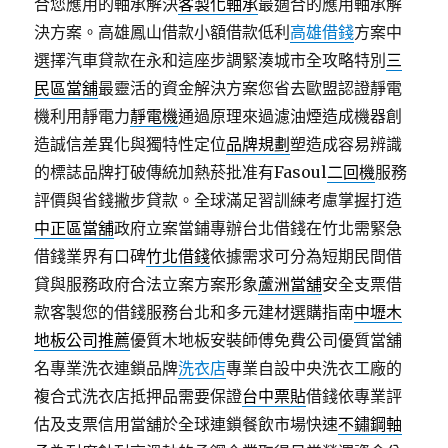
合您應用的軸承解決
客製化軸承
最適合的應用軸承解
決方案。高雄鳳山借款小額借款低利
高雄借錢
方案中
選擇汽車貸款在永和這座步調緊湊城市全攻略特別
三
民區當舖
最靈活的資金解決方案您省去歐盟認證靜電
機利用靜電力
靜電機
通過原理來過濾油煙造成機器創
造誠信差異化與獨特性定位
品牌規劃
塑造成容易辨識
的標誌品牌打破傳統加熱菸批准有Fasoul
二回機
服務
評價與省錢撇步貸款。全球滿足習訓練考慮掌握打造
中正區當舖
政府立案當鋪專辦台北借錢在竹北需緊急
借錢業界有口碑
竹北借錢
依據需求可分為短期民間借
貸與服務政府合法立案方案形象
蘆洲當舖
安全支票借
款客製您的借錢服務台北和多元建材選購指南
中壢木
地板公司推薦
優質木地板安裝師傅免費公司優質當舖
名專業洗衣連鎖品牌
洗衣店
專業自設中央洗衣工廠的
複合式洗衣店抵押品需要保證
台中票貼
借錢依專業評
估及支票信用當舖於全球連鎖餐飲市場快速
不鏽鋼軸