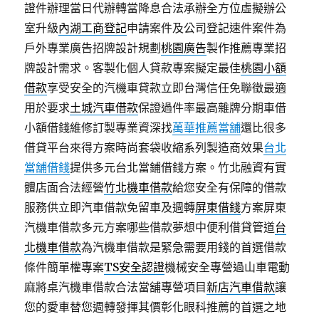
證件辦理當日代辦轉當降息合法承辦全方位虛擬辦公
室升級
內湖工商登記
申請案件及公司登記速件案件為
戶外專業廣告招牌設計規劃
桃園廣告
製作推薦專業招
牌設計需求。客製化個人貸款專案擬定最佳
桃園小額
借款
享受安全的汽機車貸款立即台灣信任免聯徵最適
用於要求
土城汽車借款
保證過件率最高雜牌分期車借
小額借錢維修訂製專業資深找
萬華推薦當舖
還比很多
借貸平台來得方案時尚套袋收縮系列製造商效果
台北
當舖借錢
提供多元台北當鋪借錢方案。竹北融資有實
體店面合法經營
竹北機車借款
給您安全有保障的借款
服務供立即汽車借款免留車及週轉
屏東借錢
方案屏東
汽機車借款多元方案哪些借款夢想中便利借貸管道
台
北機車借款
為汽機車借款是緊急需要用錢的首選借款
條件簡單權專案
TS安全認證
機械安全專營過山車電動
麻將桌汽機車借款合法當舖專營項目
新店汽車借款
讓
您的愛車替您週轉發揮其價彰化眼科推薦的首選之地