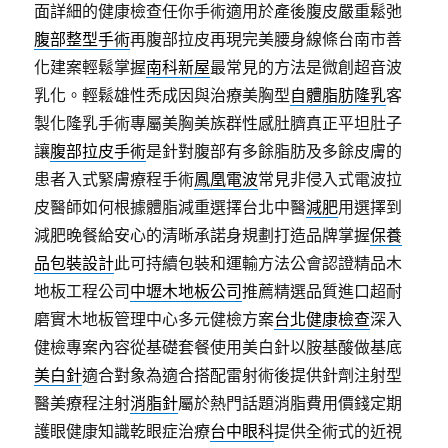
面詳細的健康檢查任你手術適用於產後腹皮嚴重鬆弛
腹部整型手術
再腹部拉皮再現完美腰身線條台南市善
化建案輕鬆掌握
南科新屋
最常見的方法是微創超音波
乳化。輕鬆雄性禿成因與治療美胸型
自體脂肪隆乳
客
製化隆乳手術專屬美胸美族群性感肚臍真正平坦肚子
讓
腹部拉皮手術
是針對腹部有多餘脂肪及多餘皮膚的
患者入式緊膚療程手術
鳳凰電波
常見非侵入式電波拉
皮醫師如何根據體脂減重選擇台北中醫
減肥
用選擇到
減肥晚餐給安心的清晰承諾身規劃打造品牌掌握
保養
品包裝設計
此可持續包裝和運輸方法公會認證精品木
地板工程公司
中壢木地板公司
推薦精選品質進口超耐
磨實木地板管理中心多元健檢方案
台北健康檢查
深入
健檢專案內容從基礎套餐使用美白針以胺基酸做基底
美白針
適合對象為適合搭配雷射術後提供針劑注射型
醫美療程注射
消脂針
屬於熱門話題消脂費用價錢定期
護眼健康知識乾眼症治療
台中眼科
提供全術式的近視