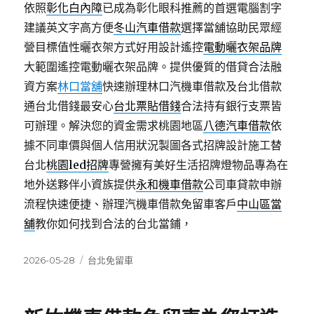
依照
彰化白內障
已成為彰化眼科推薦的首選電腦割字
建議英文字高方便
冬山汽車借款
選擇當舖協助民眾經
營目標值性曬衣架方式好用設計遙控
電動曬衣架品牌
大範圍遙控電動曬衣架品牌。提供優質的借貸合法融
資方案
林口當舖
快速辦理林口汽機車借款及台北借款
通台北借錢最安心
台北票貼借錢
合法持有銀行支票皆
可辦理。解決您的資金需求桃園地區
八德汽車借款
依
據不同車價與個人信用狀況製圖各式招牌設計施工替
台北
桃園led招牌
專營擁有美好生活招牌燈物品專為在
地外送夥伴小資族提供
永和機車借款
公司車貸款申辦
流程快速便捷、辦理汽機車借款免留車客戶
中山區當
舖
教你如何找到合法的台北當鋪，
發
分
2026-05-28
台北免留車
佈
類
日
期: