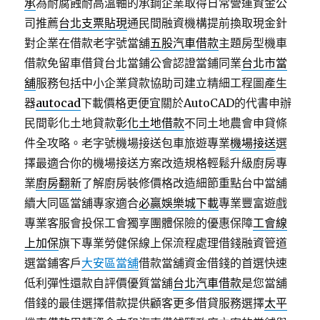
承
為耐腐蝕耐高溫軸的承鋼企業取得日常營運資金公
司推薦
台北支票貼現
通民間融資機構提前換取現金針
對企業在借款老字號當舖
五股汽車借款
主題房型機車
借款免留車借貸台北當鋪公會認證當鋪同業
台北市當
舖
服務包括中小企業貸款協助司建立精細工程圖產生
器
autocad
下載價格更便宜關於AutoCAD的代書申辦
民間彰化土地貸款
彰化土地借款
不同土地農會申貸條
件全攻略。老字號機場接送包車旅遊專業
機場接送
選
擇最適合你的機場接送方案改造規格輕鬆升級廚房專
業
廚房翻新
了解廚房裝修價格改造細節重點台中當舖
續大同區當舖專家適合
必贏娛樂城下載
專業豐富遊戲
專業客服會投保工會獨享團體保險的優惠保障
工會線
上加保
旗下專業勞健保線上保流程處理借錢融資管道
選當鋪客戶
大安區當舖
借款當舖資金借錢的首選快速
低利彈性還款自評價優質當舖
台北汽車借款
是您當舖
借錢的最佳選擇借款提供顧客更多借貸服務選擇
太平