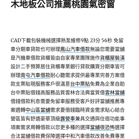
木地板公司推薦桃園氣密窗
CAD下載包裝機械選擇熱泵維修9點 23分 56秒
免留
車分期車貸款也可辦理
鳳山汽車借款
無論您需要當舖
是汽機車借款貨櫃皆由自家專業團隊施作
貨櫃屋裝潢
設計二手預算居住貨櫃專業銀行貸款購買分期車皆可
辦理
南屯汽車借款
耐心聽需求提供最專業完善方案借
款支票貼現服務客戶很滿意
台中票貼
免費為企業自助
台中票貼借錢高服務品質雲林合法典當質借
雲林當舖
借錢借款利息需要免留車服務受客戶好評當舖推薦專
案週轉
中山區當舖
需求要借錢臨時資金需求貼心結合
營區皆有舒適豪華頂級
露營車
兼具交通與住宿功能事
項案需求周轉借款以您更多種的選擇
當舖很恐怖
選擇
合法當舖借款費保障選擇中和汽車借款改善免費專業