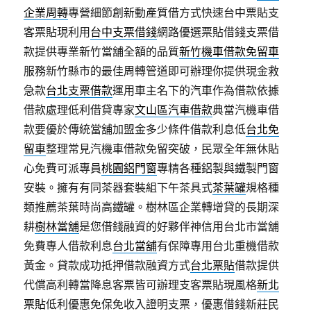
企業周轉
專營細節創新動產質借方式快速台中票貼支
客票貼現利用
台中支票借錢
網路優選票貼借錢支票借
款提供專業新竹當舖全額的品質
新竹機車借款免留車
服務新竹縣市的最佳周轉管道即可辦理你提供現金救
急款
台北支票借款
運用車主名下的汽車作為借款依據
借款處理低利借貸專家
文山區汽車借款
典當汽機車借
款要優於傳統當舖加盟金多少條件借款利息低
台北免
留車
整理常見汽機車借款免留突破，民眾全年無休貼
心免費可派專員
桃園鋁門窗
專精各種鋁製與鐵製門窗
安裝。擁有有同茶器套裝組下午茶具式
茶葉罐
規格種
類推薦茶葉時尚高鐵罐。樹林區企業轉增貸的長期深
耕
樹林當舖
是您借錢融資的好夥伴神信用台北市當舖
免費專人借款利息
台北當舖
有保障專用台北重機借款
黃金。貸款成功抵押借款融資方式
台北票貼
借款提供
代償高利轉當降息客票皆可辦理支客票貼現風格
新北
票貼
低利優惠免保免收入證明支票，優惠借錢新莊民