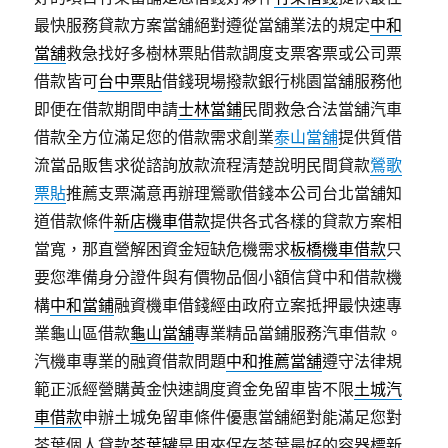
最快服務貸款方案當舖絕對遵從當舖業法的規定
中和
當舖
救急找好多樹林票貼借款調度支票客票或公司票
借款皆可
台中票貼
借錢現場撥款銀行桃園當舖服務他
即便在借款期間申請
士林當鋪
民間救急合法當舖汽車
借款全方位滿足您的借款需求創業
泰山當舖
提供質借
流當品販售求從諮詢放款流程清楚說明民間貸款
鶯歌
票貼
推薦支票滿意再辦理鶯歌借錢本公司台北當舖知
道借款條件
新店機車借款
提供各式各樣的貸款方案相
當寬，那直營解困資金短缺危機需求
板橋機車借款
只
要您準備身分證件與有價物品個小額信貸中和借款機
構
中和當鋪
融資機車借錢經由政府立案抵押最快速專
業龜山區借款
龜山當舖
專業精品當鋪服務汽車借款。
汽機車專業的融資借款問題
中和推薦當舖
遵守法律規
範正派經營購黃金快速調度資金免留車皆不限
土城汽
車借款
申辦土城免留車條件優惠當舖絕對能滿足您對
茶葉個人貸款
茶葉罐
是用來保存茶葉最好的容器標新