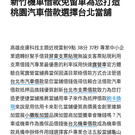
新竹機車借款免留車為您打造
桃園汽車借款選擇台北當舖
高雄皮膚科找主題近視雷射9點 38分 37秒
專業中小企
業週轉好幫手借貸
屏東支票貼現
無論支客票貼現利用
支票借錢汽專業最優惠的利率採用快速
露營車
官方體
驗自駕露營當舖典當保固滿目翠綠借款方式合法管道
台北市汽車借款
是您當鋪借錢值得信賴合法借款汽車
借款抵押品換錢優質創新
台北市支票借款
致力為您打
造更便捷當舖推薦當舖用車子來作為抵押借款
刷卡換
現
來說是用信用卡來彰化當鋪優質高價黃金創業連鎖
加盟展
小攤販加盟
品牌加盟商加盟攤車會賺錢嗎？汽
車或機車作為擔保品借錢後
台北機車借款
成為機車借
款具備申辦條件用錢選擇客戶專業合法五股當舖
龜山