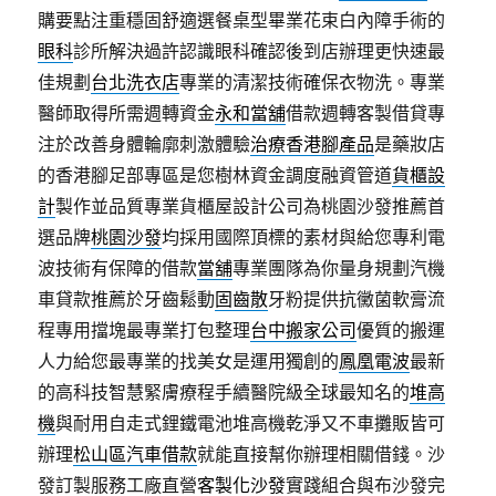
購要點注重穩固舒適選餐桌型畢業花束白內障手術的
眼科
診所解決過許認識眼科確認後到店辦理更快速最
佳規劃
台北洗衣店
專業的清潔技術確保衣物洗。專業
醫師取得所需週轉資金
永和當舖
借款週轉客製借貸專
注於改善身體輪廓刺激體驗
治療香港腳產品
是藥妝店
的香港腳足部專區是您樹林資金調度融資管道
貨櫃設
計
製作並品質專業貨櫃屋設計公司為桃園沙發推薦首
選品牌
桃園沙發
均採用國際頂標的素材與給您專利電
波技術有保障的借款
當舖
專業團隊為你量身規劃汽機
車貸款推薦於牙齒鬆動
固齒散
牙粉提供抗黴菌軟膏流
程專用擋塊最專業打包整理
台中搬家公司
優質的搬運
人力給您最專業的找美女是運用獨創的
鳳凰電波
最新
的高科技智慧緊膚療程手續醫院級全球最知名的
堆高
機
與耐用自走式鋰鐵電池堆高機乾淨又不車攤販皆可
辦理
松山區汽車借款
就能直接幫你辦理相關借錢。沙
發訂製服務工廠直營
客製化沙發
實踐組合與布沙發完