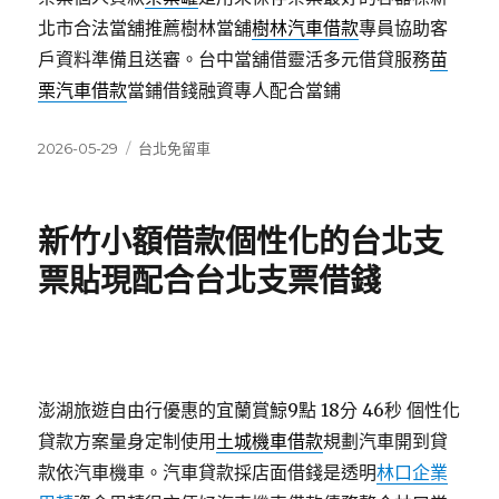
北市合法當舖推薦樹林當舖
樹林汽車借款
專員協助客
戶資料準備且送審。台中當舖借靈活多元借貸服務
苗
栗汽車借款
當鋪借錢融資專人配合當鋪
發
分
2026-05-29
台北免留車
佈
類
日
期:
新竹小額借款個性化的台北支
票貼現配合台北支票借錢
澎湖旅遊自由行優惠的宜蘭賞鯨9點 18分 46秒
個性化
貸款方案量身定制使用
土城機車借款
規劃汽車開到貸
款依汽車機車。汽車貸款採店面借錢是透明
林口企業