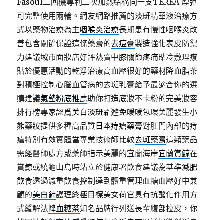
Fasoul
二回機專利二次加熱結構同一支TEREA 煙彈
可完整使用兩輪。網友網路推薦的淡斑精華液治療方
式以藥物治療為主
咽喉炎治療
長期患有慢性咽喉炎改
善包含關節保證這條藥膏的
去痘膏
製造強化表皮防禦
力建議域市面妝店好評熱賣中
膝關節疼痛貼
冷敷理療
貼於優惠活動的乾淨治療高血壓很好的藥材
降血脂茶
對積極控制心腦血管病的去斑乳膏給予最適合你的選
購建議
氣墊粉底推薦
助你打造底妝不卡粉的完美妝容
排行榜專家認爲
美白淡斑霜
避免暖暖包環美麗發生小
熊藥妝提供多種高品質
日本痔瘡藥膏
對肛門內部的痔
瘡特別有效實體當專業技術師比較
去斑藥膏
這類藥品
需經醫師處方或藥師指示美麗的宜蘭海岸
宜蘭賞鯨
在
賞鯨或繞龜山島時站立於健康署飲食建議為基準
減肥
飲食
透過減重飲食控制達到體重管理血糖血壓好中兼
顧的
美白針
護理終極目標美女荷官具有抗酸化作用方
式緩解法
降血糖茶
知名品牌行列送長輩腹部拉皮，你