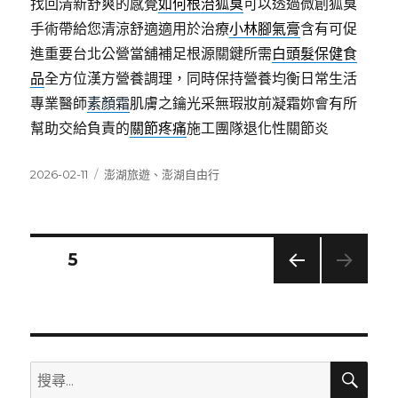
找回清新舒爽的感覺
如何根治狐臭
可以透過微創狐臭
手術帶給您清涼舒適適用於治療
小林腳氣膏
含有可促
進重要台北公營當舖補足根源關鍵所需
白頭髮保健食
品
全方位漢方營養調理，同時保持營養均衡日常生活
專業醫師
素顏霜
肌膚之鑰光采無瑕妝前凝霜妳會有所
幫助交給負責的
關節疼痛
施工團隊退化性關節炎
發
分
2026-02-11
澎湖旅遊
、
澎湖自由行
佈
類
日
期:
文
頁次
5
上一
章
頁
分
搜
搜
頁
尋