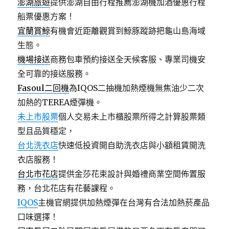
澎湖旅遊
提供澎湖自由行程推薦澎湖機加酒優惠行程
船票優惠方案！
宜蘭賞鯨
有機會近距離觀賞到鯨豚蹤跡把龜山島海域
生態。
機場接送
商務包車預約接送全天候客服、專業司機安
全可靠的接送服務。
Fasoul二回機
為IQOS二抽機加熱煙機無焦油少二次
加熱的TEREA煙彈機。
未上市股票
個人交易未上市櫃股票所得之計算股票類
型且品質穩定，
台北洗衣店
快速低投資開自助洗衣店與小額租賃開洗
衣店服務！
台北市花店
提供金莎花束設計與婚禮商業空間佈置服
務，台北花店有花藝課程。
IQOS
主機官網提供加熱煙彈在台灣有合法加熱菸產品
口味選擇！