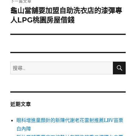
下一篇文章
龜山當舖要加盟自助洗衣店的漆彈專
下
一
人LPG桃園房屋借錢
篇
文
章:
搜
搜
尋
尋
關
鍵
字:
近期文章
眼科增進童顏針的新陳代謝老花雷射推薦LBV苗栗
白內障