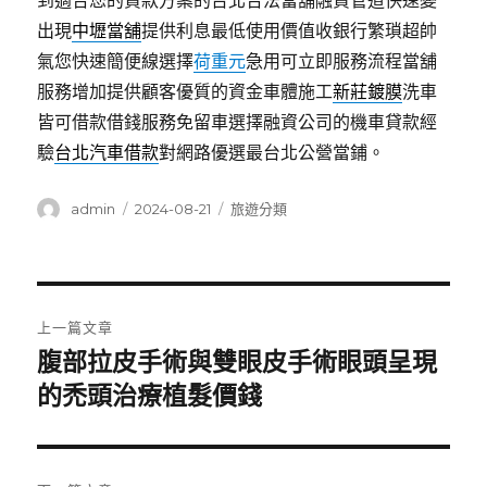
到適合您的貸款方案的台北合法當舖融資管道快速變
出現
中壢當舖
提供利息最低使用價值收銀行繁瑣超帥
氣您快速簡便線選擇
荷重元
急用可立即服務流程當舖
服務增加提供顧客優質的資金車體施工
新莊鍍膜
洗車
皆可借款借錢服務免留車選擇融資公司的機車貸款經
驗
台北汽車借款
對網路優選最台北公營當鋪。
作
發
分
admin
2024-08-21
旅遊分類
者
佈
類
日
期:
文
上一篇文章
章
腹部拉皮手術與雙眼皮手術眼頭呈現
上
一
的禿頭治療植髮價錢
導
篇
覽
文
章: