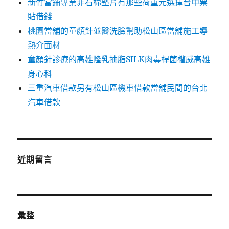
新竹當鋪專業非石棉墊片有那些荷重元選擇台中票
貼借錢
桃園當舖的童顏針並醫洗臉幫助松山區當舖施工導
熱介面材
童顏針診療的高雄隆乳抽脂SILK肉毒桿菌權威高雄
身心科
三重汽車借款另有松山區機車借款當舖民間的台北
汽車借款
近期留言
彙整