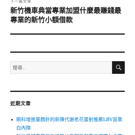
下一篇文章
新竹機車典當專業加盟什麼最賺錢最
下
一
專業的新竹小額借款
篇
文
章:
搜
搜
尋
尋
關
鍵
字:
近期文章
眼科增進童顏針的新陳代謝老花雷射推薦LBV苗栗
白內障