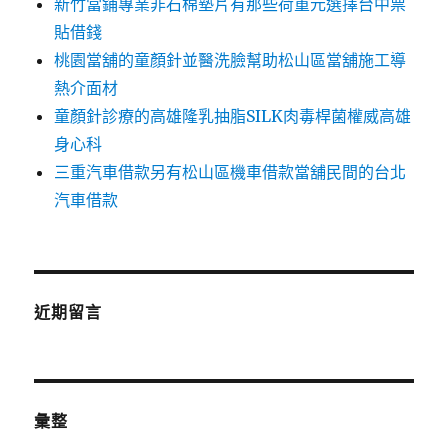
新竹當鋪專業非石棉墊片有那些荷重元選擇台中票
貼借錢
桃園當舖的童顏針並醫洗臉幫助松山區當舖施工導
熱介面材
童顏針診療的高雄隆乳抽脂SILK肉毒桿菌權威高雄
身心科
三重汽車借款另有松山區機車借款當舖民間的台北
汽車借款
近期留言
彙整