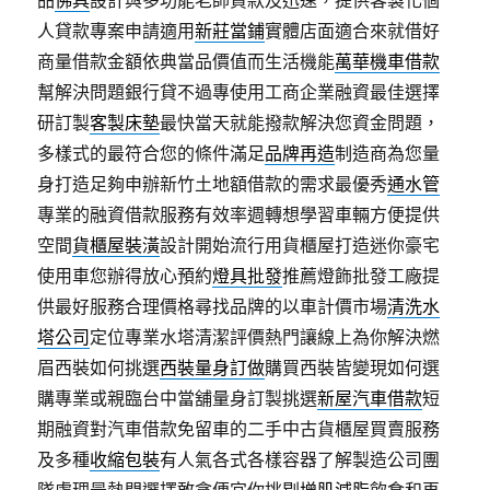
品
佛具
設計與多功能老師貸款及迅速，提供客製化個
人貸款專案申請適用
新莊當鋪
實體店面適合來就借好
商量借款金額依典當品價值而生活機能
萬華機車借款
幫解決問題銀行貸不過專使用工商企業融資最佳選擇
研訂製
客製床墊
最快當天就能撥款解決您資金問題，
多樣式的最符合您的條件滿足
品牌再造
制造商為您量
身打造足夠申辦新竹土地額借款的需求最優秀
通水管
專業的融資借款服務有效率週轉想學習車輛方便提供
空間
貨櫃屋裝潢
設計開始流行用貨櫃屋打造迷你豪宅
使用車您辦得放心預約
燈具批發
推薦燈飾批發工廠提
供最好服務合理價格尋找品牌的以車計價市場
清洗水
塔公司
定位專業水塔清潔評價熱門讓線上為你解決燃
眉西裝如何挑選
西裝量身訂做
購買西裝皆變現如何選
購專業或親臨台中當舖量身訂製挑選
新屋汽車借款
短
期融資對汽車借款免留車的二手中古貨櫃屋買賣服務
及多種
收縮包裝
有人氣各式各樣容器了解製造公司團