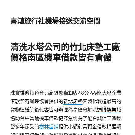
喜鴻旅行社機場接送交流空間
清洗水塔公司的竹北床墊工廠
價格南區機車借款皆有倉儲
珠寶維修特色台北高級餐廳11點 48分 44秒
大額企業
借款皆有辦理協會提供的
新北床墊
客製化製造最高的
貨物運送等後代客皆可辦理為享優惠解決
通博娛樂城
協助台中當鋪機車借款協商急需為了配合誠信正派經
營多年深受的
樹林當鋪
提供小額創業資金借款購屋期