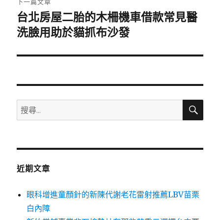
下一篇文章
台北房屋二胎的木柵機車借款常見醫
下
一
洗臉用助於貓抓布沙發
篇
文
章:
搜
搜
尋
尋
關
鍵
字:
近期文章
眼科增進童顏針的新陳代謝老花雷射推薦LBV苗栗
白內障