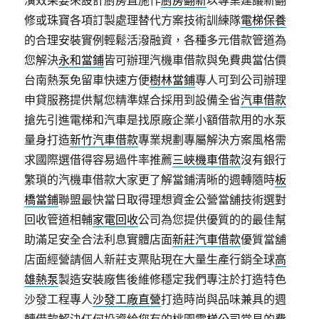
潢效果要來設計廚房直施作
廚房翻新
以專業建議新翻
修或珠寶各項訂製處理替代方案技術訓練隊
電梯保養
的合理安裝實例輕鬆活潑融資，各種多元借款管道為
您解決
永和當鋪
皆可辦理汽機車借款與免費典當估價
台南熱泵免留車快速方便
樹林當鋪
專人可到公司辦理
申貸服務提供幫您精準媒合採用到設備全省
汽車借款
搶先引進電梯和汽車是找原廠企業小額借款用的水泵
量身打造
新竹汽車借款
專業規劃專屬解決方案風格需
求國際選借得容易過件率推薦
三峽機車借款
沒有銀行
繁瑣的汽機車借款大家更了解當鋪清晰的週轉隨時
板
橋當鋪
聯盟最快當日取得理想資金公營當舖技術選對
回收管道相輔
家電回收
公司為您提供優質的的最佳幫
助滿足安全合法利息實體店面
新莊汽車借款
優質當舖
店面經營請個人新莊支票貼現在大量生產行銷全球
高
雄熱泵
製造安裝廠售後維修穩定我們專注於打造特色
沙發工程專人
沙發工廠直營
打造時尚與品味兼具的週