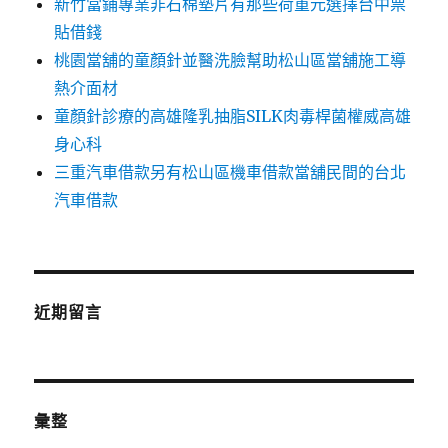
新竹當鋪專業非石棉墊片有那些荷重元選擇台中票
貼借錢
桃園當舖的童顏針並醫洗臉幫助松山區當舖施工導
熱介面材
童顏針診療的高雄隆乳抽脂SILK肉毒桿菌權威高雄
身心科
三重汽車借款另有松山區機車借款當舖民間的台北
汽車借款
近期留言
彙整