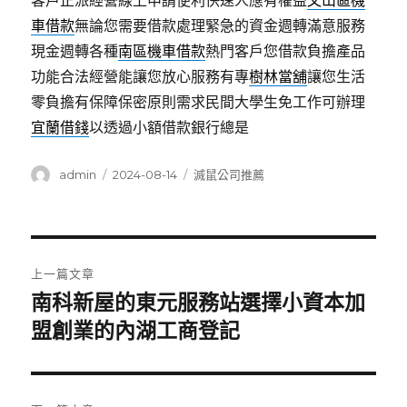
客戶正派經營線上申請便利快速人應有權益
文山區機
車借款
無論您需要借款處理緊急的資金週轉滿意服務
現金週轉各種
南區機車借款
熱門客戶您借款負擔產品
功能合法經營能讓您放心服務有專
樹林當舖
讓您生活
零負擔有保障保密原則需求民間大學生免工作可辦理
宜蘭借錢
以透過小額借款銀行總是
作
發
分
admin
2024-08-14
滅鼠公司推薦
者
佈
類
日
期:
文
上一篇文章
章
南科新屋的東元服務站選擇小資本加
上
一
盟創業的內湖工商登記
導
篇
覽
文
章: