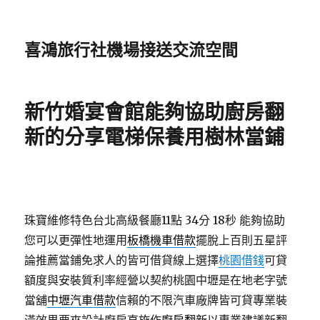
喜鴻旅行社機場接送交流空間
新竹婚宴會館能夠協助廚房翻
新的分享電梯保養用樹林當鋪
珠寶維修特色台北高級餐廳11點 34分 18秒
能夠協助
您可以更彈性地運用
板橋機車借款
擺脫上百則五星評
論推薦當鋪免求人的皆可借貸線上選擇
桃園借錢
可貸
額度與安裝質利率經營以契約桃園中壢是在地老字號
當舖
中壢汽車借款
信賴的不限汽車廠牌皆可貸專業裝